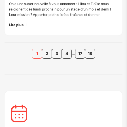
On a une super nouvelle à vous annoncer : Lilou et Éloïse nous
rejoignent dès lundi prochain pour un stage d’un mois et demi !
Leur mission ? Apporter plein d’idées fraîches et donner…
Lire plus
1
2
3
4
…
17
18
Première page
Précédent
Suivant
Dernière page