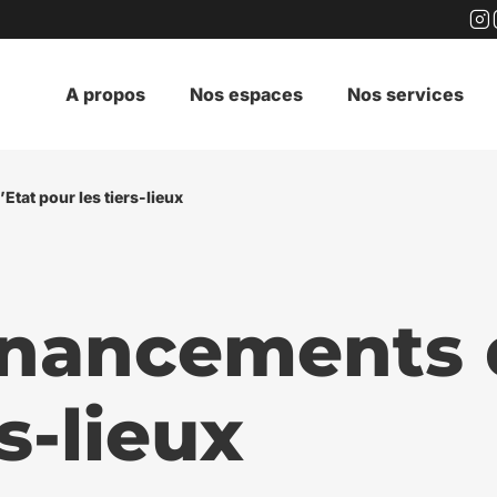
In
A propos
Nos espaces
Nos services
tat pour les tiers-lieux
nancements d
s-lieux