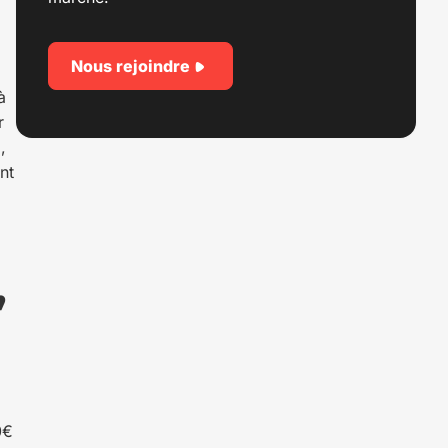
Nous rejoindre
à
r
,
nt
,
0€