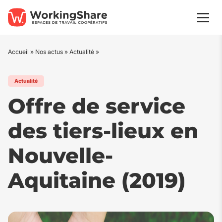
Aller
au
Men
contenu
Accueil
»
Nos actus
»
Actualité
»
Actualité
Offre de service
des tiers-lieux en
Nouvelle-
Aquitaine (2019)